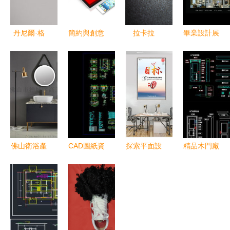
丹尼爾·格
簡約與創意
拉卡拉
畢業設計展
雷 平面設
三款手機盒
POS+銷售
板制作攻略
計領域的美
包裝平面設
單頁設計
從PSD模板
國創新力量
計解析
精準觸達與
到完美環藝
品牌價值的
景觀室內設
平面藝術呈
計排版
現
佛山衛浴產
CAD圖紙資
探索平面設
精品木門廠
品攝影與平
源全解析
計的無限可
CAD圖庫
面設計的整
從廠房到別
能 從素材
實木門、移
合 打造精
墅，平面設
到精品設計
門三維剖面
美圖冊的藝
計圖高效獲
的全攻略
設計與平面
術
取與應用指
圖下載指南