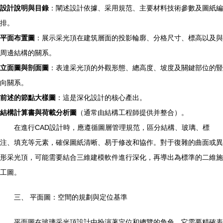
設計說明與目錄
：闡述設計依據、采用規范、主要材料技術參數及圖紙編
排。
平面布置圖
：展示采光頂在建筑層面的投影輪廓、分格尺寸、標高以及與
周邊結構的關系。
立面圖與剖面圖
：表達采光頂的外觀形態、總高度、坡度及關鍵部位的豎
向關系。
前述的節點大樣圖
：這是深化設計的核心產出。
結構計算書與荷載分析圖
（通常由結構工程師提供并整合）。
在進行CAD設計時，應遵循圖層管理規范，區分結構、玻璃、標
注、填充等元素，確保圖紙清晰、易于修改和協作。對于復雜的曲面或異
形采光頂，可能需要結合三維建模軟件進行深化，再導出為標準的二維施
工圖。
三、 平面圖：空間的規劃與定位基準
平面圖在玻璃采光頂設計中扮演著定位和總覽的角色。它需要精確表