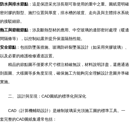
防水與排水節點
：這是保證采光頂長期可靠使用的重中之重。圖紙需明確
密封膠的類型、施打位置與厚度，排水槽的坡度、走向及與主體排水系統
的接駁細節。
熱工與節能節點
：涉及斷熱型材的應用、中空玻璃的邊部密封處理（暖邊
間隔條等），以控制結露并提升保溫隔熱性能。
安全節點
：包括防墜落措施、玻璃防碎裂墜落設計（如采用夾膠玻璃）、
以及必要的維護檢修通道設置。
精品的節點圖不僅要求尺寸標注精確無誤，材料說明詳盡，還應通過
剖面圖、大樣圖等多角度呈現，確保施工方能夠完全理解設計意圖并準確
實施。
二、 設計與呈現：CAD圖紙的標準化與深化
CAD（計算機輔助設計）是繪制玻璃采光頂施工圖的標準工具。一
套完整的CAD圖紙集通常包括：