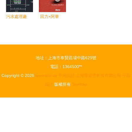
南
污水處理廠
回力×阿華
CASS工藝
田聯名平面
施工圖CAD
包裝設計
圖紙詳解與
詮釋“不
資源指引
甜”的復古
地址：上海市奉賢區場中路629號
新潮
電話：1364500**
Copyright © 2026
www.txlz.cn
平面設計
上海薇蕓含科技有限公司
平面
設計
版權所有
Sitemap