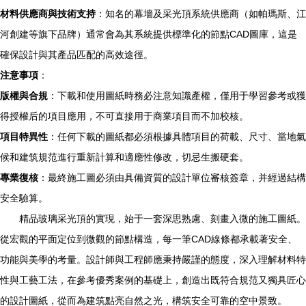
材料供應商與技術支持
：知名的幕墻及采光頂系統供應商（如帕瑪斯、江
河創建等旗下品牌）通常會為其系統提供標準化的節點CAD圖庫，這是
確保設計與其產品匹配的高效途徑。
注意事項
：
版權與合規
：下載和使用圖紙時務必注意知識產權，僅用于學習參考或獲
得授權后的項目應用，不可直接用于商業項目而不加校核。
項目特異性
：任何下載的圖紙都必須根據具體項目的荷載、尺寸、當地氣
候和建筑規范進行重新計算和適應性修改，切忌生搬硬套。
專業復核
：最終施工圖必須由具備資質的設計單位審核簽章，并經過結構
安全驗算。
精品玻璃采光頂的實現，始于一套深思熟慮、刻畫入微的施工圖紙。
從宏觀的平面定位到微觀的節點構造，每一筆CAD線條都承載著安全、
功能與美學的考量。設計師與工程師應秉持嚴謹的態度，深入理解材料特
性與工藝工法，在參考優秀案例的基礎上，創造出既符合規范又獨具匠心
的設計圖紙，從而為建筑點亮自然之光，構筑安全可靠的空中景致。