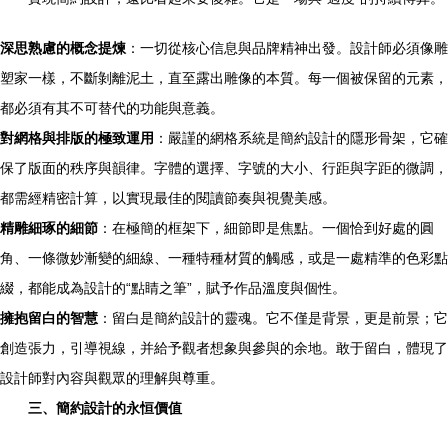
深思熟慮的概念提煉
：一切從核心信息與品牌精神出發。設計師必須像雕
塑家一樣，不斷剝離泥土，直至露出雕像的本質。每一個被保留的元素，
都必須有其不可替代的功能與意義。
對網格與排版的極致運用
：嚴謹的網格系統是簡約設計的隱形骨架，它確
保了版面的秩序與韻律。字體的選擇、字號的大小、行距與字距的微調，
都需經精密計算，以實現最佳的閱讀節奏與視覺美感。
精雕細琢的細節
：在極簡的框架下，細節即是焦點。一個恰到好處的圓
角、一條微妙漸變的細線、一種特種材質的觸感，或是一處精準的色彩點
綴，都能成為設計的“點睛之筆”，賦予作品溫度與個性。
擁抱留白的智慧
：留白是簡約設計的靈魂。它不僅是背景，更是前景；它
創造張力，引導視線，并給予觀者想象與參與的余地。敢于留白，體現了
設計師對內容與觀眾的理解與尊重。
三、簡約設計的永恒價值