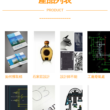
PRODUCT
----------------
如何獲取精
石家莊設計
設計師不能
工廠廢氣處
品平面設計
公司全方位
不知的15個
理CAD施工
圖 素材篩
解析 VI設
平面設計趨
圖設計平面
選與高效應
計、標志設
勢
圖下載與平
用指南
計到包裝畫
面設計指南