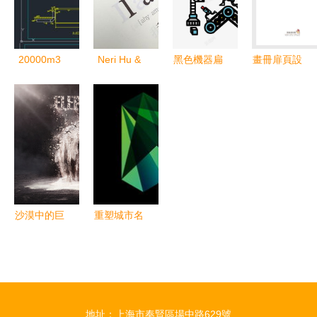
冊的整合力
量
20000m3
Neri Hu &
黑色機器扁
畫冊扉頁設
生活污水處
宣言 以平
平化智能工
計 莉莉的
理廠平面設
面設計重塑
廠矢量圖免
星期天
計圖 實用
時代的視覺
費下載指南
CAD圖紙資
秩序
源解析
沙漠中的巨
重塑城市名
像 解讀
片 法國
《致敬作
Jason Little
品-沙化 大
城市形象平
象篇》中的
面設計的策
地址：上海市奉賢區場中路629號