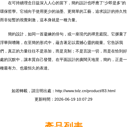
在可持續理念日益深入人心的當下，簡約設計也呼應了“少即是多”的
環保哲學。它傾向于使用更少的油墨、更簡單的工藝，追求設計的持久性
而非短暫的視覺刺激，這本身就是一種力量。
簡約設計，如同一首凝練的俳句，或一座現代的禪意庭院。它摒棄了
浮華與嘈雜，在至簡的形式中，蘊含著足以震撼心靈的能量。它告訴我
們，真正的力量往往不是添加，而是克制；不是言說一切，而是在恰到好
處的沉默中，讓本質自己發聲。在平面設計的廣闊天地里，簡約，正是一
種最有力、也最恒久的表達。
如若轉載，請注明出處：http://www.txlz.cn/product/83.html
更新時間：2026-06-19 10:07:29
產品列表