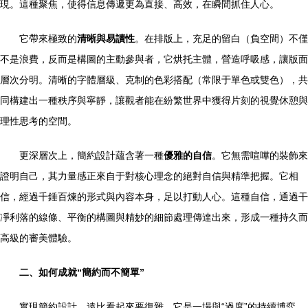
現。這種聚焦，使得信息傳遞更為直接、高效，在瞬間抓住人心。
它帶來極致的
清晰與易讀性
。在排版上，充足的留白（負空間）不僅
不是浪費，反而是構圖的主動參與者，它烘托主體，營造呼吸感，讓版面
層次分明。清晰的字體層級、克制的色彩搭配（常限于單色或雙色），共
同構建出一種秩序與寧靜，讓觀者能在紛繁世界中獲得片刻的視覺休憩與
理性思考的空間。
更深層次上，簡約設計蘊含著一種
優雅的自信
。它無需喧嘩的裝飾來
證明自己，其力量感正來自于對核心理念的絕對自信與精準把握。它相
信，經過千錘百煉的形式與內容本身，足以打動人心。這種自信，通過干
凈利落的線條、平衡的構圖與精妙的細節處理傳達出來，形成一種持久而
高級的審美體驗。
二、如何成就“簡約而不簡單”
實現簡約設計，遠比看起來要復雜。它是一場與“過度”的持續博弈。